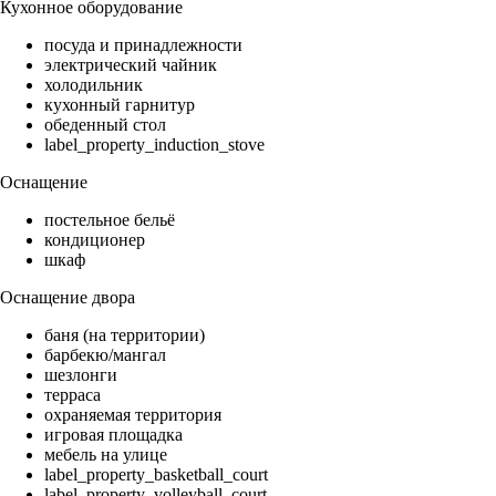
Кухонное оборудование
посуда и принадлежности
электрический чайник
холодильник
кухонный гарнитур
обеденный стол
label_property_induction_stove
Оснащение
постельное бельё
кондиционер
шкаф
Оснащение двора
баня (на территории)
барбекю/мангал
шезлонги
терраса
охраняемая территория
игровая площадка
мебель на улице
label_property_basketball_court
label_property_volleyball_court