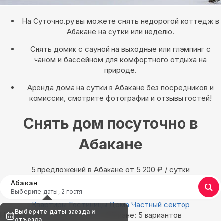
На Суточно.ру вы можете снять недорогой коттедж в
Абакане на сутки или неделю.
Снять домик с сауной на выходные или глэмпинг с
чаном и бассейном для комфортного отдыха на
природе.
Аренда дома на сутки в Абакане без посредников и
комиссии, смотрите фотографии и отзывы гостей!
Снять дом посуточно в
Абакане
5 предложений в Абакане oт 5 200
₽
/ сутки
Абакан
Выберите даты, 2 гостя
Квартиры
Гостиницы
Дома
Частный сектор
Выберите даты заезда и
Найдём, где остановиться в Абакане: 5 вариантов
отъезда