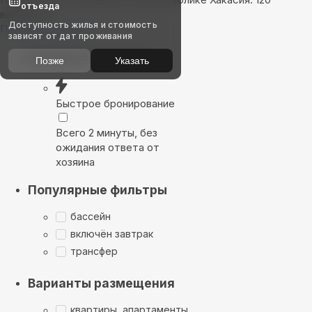
отъезда
вариантов
Доступность жилья и стоимость
Показать на карте
зависят от дат проживания
Выбирайте лучшее
Позже
Указать
Быстрое бронирование
Всего 2 минуты, без
ожидания ответа от
хозяина
Популярные фильтры
бассейн
включён завтрак
трансфер
Варианты размещения
квартиры, апартаменты