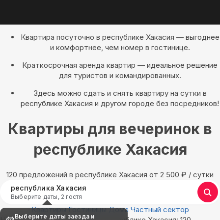
Квартира посуточно в республике Хакасия — выгоднее
и комфортнее, чем номер в гостинице.
Краткосрочная аренда квартир — идеальное решение
для туристов и командированных.
Здесь можно сдать и снять квартиру на сутки в
республике Хакасия и другом городе без посредников!
Квартиры для вечеринок в
республике Хакасия
120 предложений в республике Хакасия oт 2 500
₽
/ сутки
республика Хакасия
Выберите даты, 2 гостя
Квартиры
Гостиницы
Дома
Частный сектор
Выберите даты заезда и
Найдём, где остановиться в республике Хакасия: 120