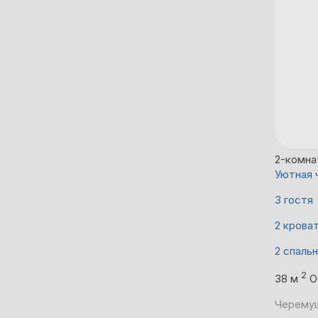
2-комна
Уютная 
3 гостя
2 крова
2 спаль
2
38 м
О
Черемушк