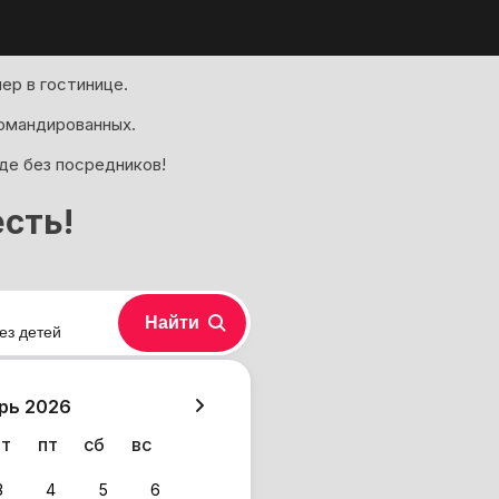
ер в гостинице.
омандированных.
де без посредников!
сть!
Найти
ез детей
хазия
рь 2026
чт
пт
сб
вс
3
4
5
6