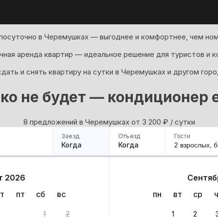
посуточно в Черемушках — выгоднее и комфортнее, чем ном
ная аренда квартир — идеальное решение для туристов и к
дать и снять квартиру на сутки в Черемушках и другом горо
ко не будет — кондиционер е
8 предложений в Черемушках oт 3 200
₽
/ сутки
Заезд
Отъезд
Гости
Когда
Когда
2 взрослых,
б
ример
Санкт-Петербург
Москва
Сочи
Минск
Казань
Дагестан
Кисловодск
Аб
т 2026
Сентяб
Квартиры
Гостиницы
Дома
Частный сектор
т
пт
сб
вс
пн
вт
ср
иантов
1
2
1
2