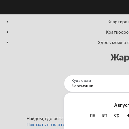
Квартира 
Краткосроч
Здесь можно с
Жар
Куда едем
Нап
Авгус
пн
вт
ср
ч
Найдём, где остановиться в Черемушках: 8 вар
Показать на карте