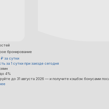
остей
рое бронирование
0
₽
за сутки
ть за 1 сутки при заезде сегодня
зяин
 до 4%
руйте до 31 августа 2026 — и получите кэшбэк бонусами пос
нее