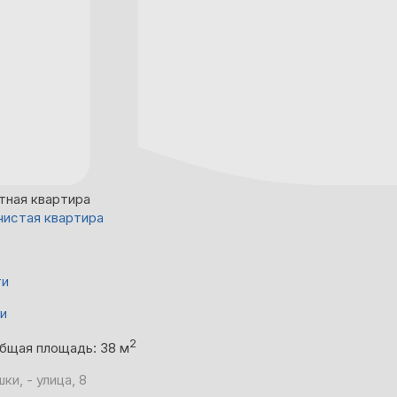
тная квартира
чистая квартира
ти
ни
2
бщая площадь: 38 м
и, - улица, 8