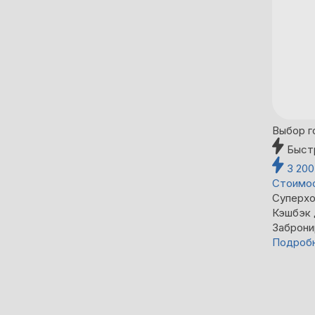
Выбор г
Быст
3 20
Стоимос
Суперхо
Кэшбэк
Заброни
Подроб