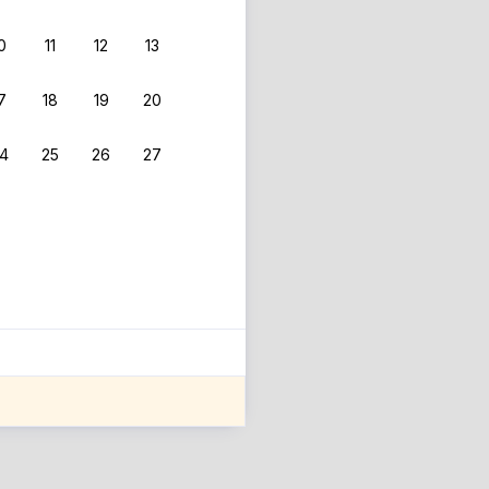
0
11
12
13
7
18
19
20
4
25
26
27
ле оценки проживания.