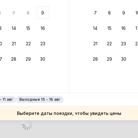
 до 30% за бронь
6
7
8
9
7
8
9
1
бонусами
ценки проживания
3
14
15
16
14
15
16
1
йте быстрое бронирование
0
21
22
23
21
22
23
2
ное подтверждение брони без ожидания ответа от хозяина
7
28
29
30
28
29
30
 до 4%
руйте до 31 августа 2026 — и получите кэшбэк бонусами пос
нее
 11 авг
Выходные 15 - 16 авг
Выберите даты поездки, чтобы увидеть цены