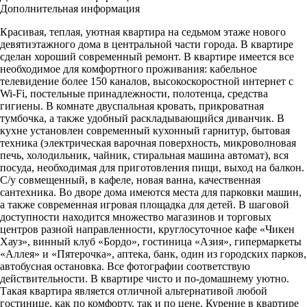
Дополнительная информация
Красивая, теплая, уютная квартира на седьмом этаже нового
девятиэтажного дома в центральной части города. В квартире
сделан хороший современный ремонт. В квартире имеется все
необходимое для комфортного проживания: кабельное
телевидение более 150 каналов, высокоскоростной интернет с
Wi-Fi, постельные принадлежности, полотенца, средства
гигиены. В комнате двуспальная кровать, прикроватная
тумбочка, а также удобный раскладывающийся диванчик. В
кухне установлен современный кухонный гарнитур, бытовая
техника (электрическая варочная поверхность, микроволновая
печь, холодильник, чайник, стиральная машина автомат), вся
посуда, необходимая для приготовления пищи, выход на балкон.
С/у совмещенный, в кафеле, новая ванна, качественная
сантехника. Во дворе дома имеются места для парковки машин,
а также современная игровая площадка для детей. В шаговой
доступности находится множество магазинов и торговых
центров разной направленности, круглосуточное кафе «Чикен
Хауз», винный клуб «Бордо», гостиница «Азия», гипермаркеты
«Аллея» и «Пятерочка», аптека, банк, один из городских парков,
автобусная остановка. Все фотографии соответствую
действительности. В квартире чисто и по-домашнему уютно.
Такая квартира является отличной альтернативой любой
гостинице, как по комфорту, так и по цене. Курение в квартире