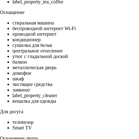
label_property_tea_coffee
Оснащение
стиральная машина
беспроводной интернет Wi-Fi
проводной интернет
кондиционер
сушилка для белья
центральное отопление
утюг с гладильной доской
балкон
металлическая дверь
домофон
шкаф
чистящие средства
ламинат
label_property_cleaner
вешалка для одежды
Для досуга
телевизор
Smart TV
Оснащение двора