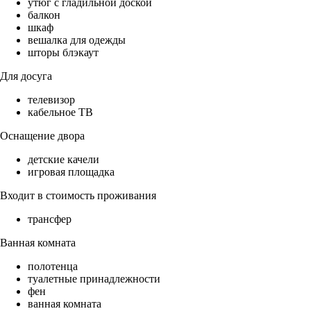
утюг с гладильной доской
балкон
шкаф
вешалка для одежды
шторы блэкаут
Для досуга
телевизор
кабельное ТВ
Оснащение двора
детские качели
игровая площадка
Входит в стоимость проживания
трансфер
Ванная комната
полотенца
туалетные принадлежности
фен
ванная комната