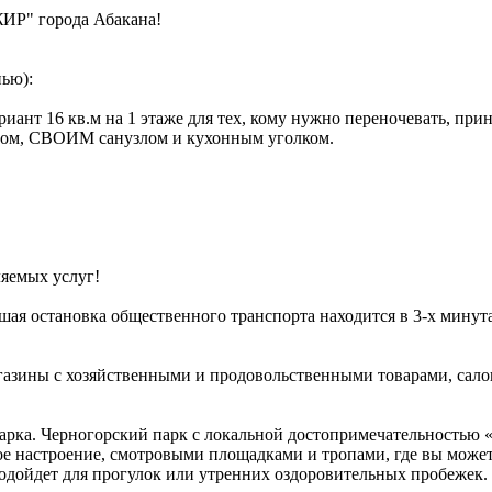
ЖИР" города Абакана!
ью):
риант 16 кв.м на 1 этаже для тех, кому нужно переночевать, пр
стом, СВОИМ санузлом и кухонным уголком.
ляемых услуг!
йшая остановка общественного транспорта находится в 3-х минут
газины с хозяйственными и продовольственными товарами, салон
парка. Черногорский парк с локальной достопримечательностью
е настроение, смотровыми площадками и тропами, где вы может
одойдет для прогулок или утренних оздоровительных пробежек.