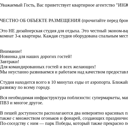
Уважаемый Гость, Вас приветствует квартирное агентство "ИН
ЧЕСТНО ОБ ОБЪЕКТЕ РАЗМЕЩЕНИЯ (прочитайте перед брон
Это НЕ дизайнерская студия для отдыха. Это честный эконом-ва
комнат 3-к квартиры. Каждая студия оборудована спальным ме
Внимание!
Новинка для наших дорогих гостей!
Завтраки!
Для командированных гостей и всех желающих!
Мы неустанно развиваемся и работаем над качеством предостав
Студия находится всего в 10 минутах езды от аэропорта. Ближа
развязку по всему городу.
Вся необходимая инфраструктура поблизости: супермаркеты, ма
ПВЗ и многое другое.
В пешей доступности располагаются два невероятно красивых 
также с множеством огоньков и фонарей, создающих празднично
По-соседству с ним — парк Победы, который также прекрасно п