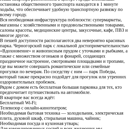
остановка общественного транспорта находится в 1 минуте
ходьбы, что обеспечивает удобную транспортную развязку по
всему городу.
Вся необходимая инфраструктура поблизости: супермаркеты,
магазины с хозяйственными и продовольственными товарами,
салоны красоты, медицинские центры, закусочные, кафе, ПВЗ и
многое другое.
В пешей доступности располагаются два невероятно красивых
парка. Черногорский парк с локальной достопримечательностью
«Вдохновение» и живописным прудом с уточками и рыбками, а
также с множеством огоньков и фонарей, создающих
праздничное настроение, смотровыми площадками и тропами,
где вы можете совершать романтические или семейные
прогулки по вечерам. По соседству с ним — парк Победы,
который также прекрасно подойдет для прогулок или утренних
оздоровительных пробежек.
Рядом с домом есть бесплатная большая парковка для тех, кто
предпочитает путешествовать на автомобиле.
В квартире вас всегда ждёт:
Бесплатный Wi-Fi;
Телевизор с онлайн-кинотеатром;
Необходимая бытовая техника — холодильник, электрическая
плита, духовой шкаф, стиральная машина, чайник;
Необходимая посуда и кухонная утварь;
Для командированных гостей и всех желающих мы