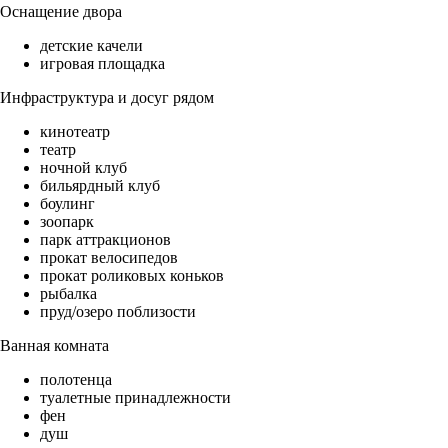
Оснащение двора
детские качели
игровая площадка
Инфраструктура и досуг рядом
кинотеатр
театр
ночной клуб
бильярдный клуб
боулинг
зоопарк
парк аттракционов
прокат велосипедов
прокат роликовых коньков
рыбалка
пруд/озеро поблизости
Ванная комната
полотенца
туалетные принадлежности
фен
душ