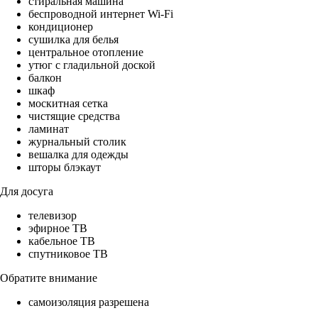
стиральная машина
беспроводной интернет Wi-Fi
кондиционер
сушилка для белья
центральное отопление
утюг с гладильной доской
балкон
шкаф
москитная сетка
чистящие средства
ламинат
журнальный столик
вешалка для одежды
шторы блэкаут
Для досуга
телевизор
эфирное ТВ
кабельное ТВ
спутниковое ТВ
Обратите внимание
самоизоляция разрешена