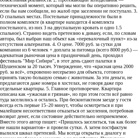
технический момент, который мы могли бы оперативно решить,
если бы нам сообщили, но жалоб при заселении не поступало. 3.
О спальных местах. Постельные принадлежности были в
полном комплекте (в квартире находится 4 комплекта
постельного, из них 3 на двуспальную кровать и одно 1.5
спальное). Странно видеть претензию к дивану, если, по словам
автора, был выбран наш объект как «перевалочный пункт» из-за
отсутствия альтернатив. 4. О цене. 7000 руб. за сутки для
компании из 6 человек + доплата за питомца (всего 8000 руб.) —
адекватная рыночная цена в праздничный день, проходил
фестиваль "Мир Сибири", в этот день сдают палатки в
Шушенском за 20 тысяч. Утверждение, что «красная цена 2000
руб. за всё», откровенно несерьезно для объекта, готового
принять такую большую семью с животным. За эти деньги, не
предлагаются даже номера в хостелах, не говоря даже про
отдельные квартиры. 5. Главное противоречие. Квартира
описана как «ужасная и грязная», но при этом гости всё равно
туда заселились и остались. При бесконтактном заезде у гостя
всегда есть первые 15–20 минут, чтобы осмотреться и при
малейшем несоответствии отказаться от заселения, потребовав
возврат денег, если состояние действительно неприемлемое.
Вместо этого автор пишет: «Пришлось заселиться, так как более
не нашли вариантов» и провели сутки. А затем постфактум
вылился шквал претензий. Мы всегда открыты к диалогу и