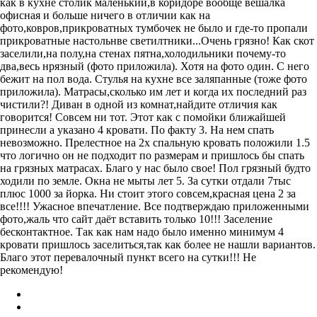
как в кухне столик маленький,в коридоре вообще вешалка
офисная и больше ничего в отличии как на
фото,ковров,прикроватных тумбочек не было и где-то пропали
прикроватные настольнве светилтники...Очень грязно! Как скот
заселили,на полу,на стенах пятна,холодильники почему-то
два,весь нрязный (фото приложила). Хотя на фото один. С него
бежит на пол вода. Стулья на кухне все заляпанные (тоже фото
приложила). Матрасы,сколько им лет и когда их последний раз
чистили?! Диван в одной из комнат,найдите отличия как
говорится! Совсем ни тот. Этот как с помойки ближайшей
принесли а указано 4 кровати. По факту 3. На нем спать
невозможно. Прелестное на 2х спальную кровать положили 1.5
что логично он не подходит по размерам и пришлось бы спать
на грязных матрасах. Благо у нас было свое! Пол грязный будто
ходили по земле. Окна не мыты лет 5. За сутки отдали 7тыс
плюс 1000 за йорка. Ни стоит этого совсем,красная цена 2 за
все!!!! Ужасное впечатление. Все подтверждаю приложенными
фото,жаль что сайт даёт вставить только 10!!! Заселение
бесконтактное. Так как нам надо было именно минимум 4
кровати пришлось заселиться,так как более не нашли вариантов.
Благо этот перевалочный пункт всего на сутки!!! Не
рекомендую!