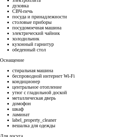
электроплита
духовка
СВЧ-печь
посуда и принадлежности
столовые приборы
посудомоечная машина
электрический чайник
холодильник
кухонный гарнитур
обеденный стол
Оснащение
стиральная машина
беспроводной интернет Wi-Fi
кондиционер
центральное отопление
утюг с гладильной доской
металлическая дверь
домофон
шкаф
ламинат
label_property_cleaner
вешалка для одежды
Для досуга